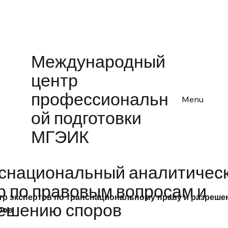
Международный
центр
профессиональн
Menu
ой подготовки
МГЭИК
снациональный аналитичес
р по правовым вопросам и
тр экспертов по транснациональному праву и разреш
ешению споров
ров