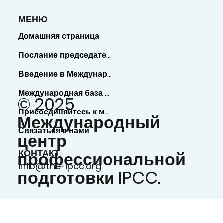
МЕНЮ
Домашняя страница
Послание председателя
Введение в Международную базу данных экспертов
Международная база данных экспертов
© 2025
Присоединяйтесь к международной базе данных экспертов
Международный
Связаться с нами
центр
КОНТАКТ
профессиональной
info@the-ipcc.org
подготовки IPCC.