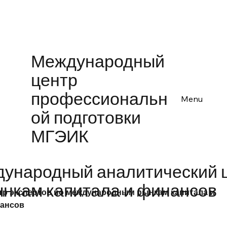
Международный
центр
профессиональн
Menu
ой подготовки
МГЭИК
ународный аналитический 
ынкам капитала и финансов
тр экспертов по международным рынкам капитала и
ансов