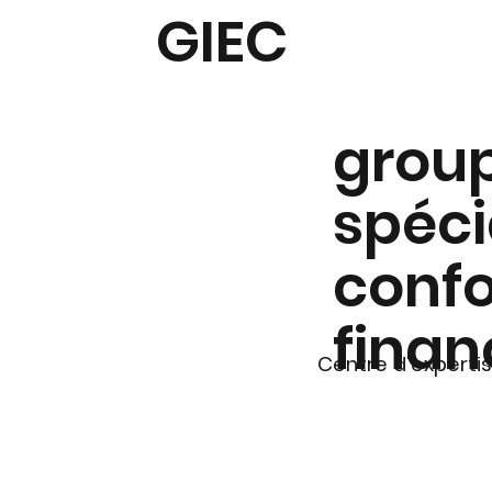
GIEC
group
spéci
confo
financ
Centre d'expertis