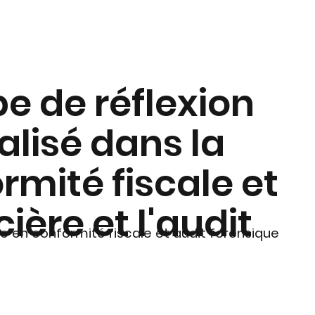
e de réflexion
alisé dans la
rmité fiscale et
ière et l'audit
e en conformité fiscale et audit forensique